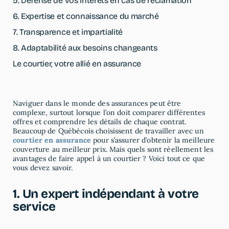
5. Défense de vos intérêts en cas de réclamation
6. Expertise et connaissance du marché
Nos autres services
7. Transparence et impartialité
Agricole
8. Adaptabilité aux besoins changeants
Cybersécurité
Le courtier, votre allié en assurance
VTT
Motoneige
Bateau
Nos autres services
Naviguer dans le monde des assurances peut être
complexe, surtout lorsque l’on doit comparer différentes
Agricole
offres et comprendre les détails de chaque contrat.
Cybersécurité
Beaucoup de Québécois choisissent de travailler avec un
courtier en assurance
pour s’assurer d’obtenir la meilleure
VTT
couverture au meilleur prix. Mais quels sont réellement les
avantages de faire appel à un courtier ? Voici tout ce que
Motoneige
vous devez savoir.
Bateau
1. Un expert indépendant à votre
service