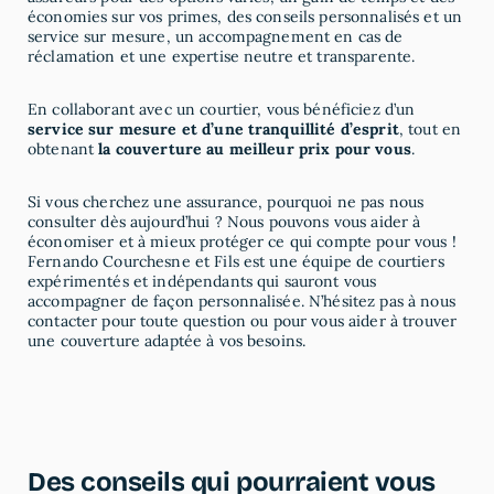
économies sur vos primes, des conseils personnalisés et un
service sur mesure, un accompagnement en cas de
réclamation et une expertise neutre et transparente.
En collaborant avec un courtier, vous bénéficiez d’un
service sur mesure et d’une tranquillité d’esprit
, tout en
obtenant
la couverture au meilleur prix pour vous
.
Si vous cherchez une assurance, pourquoi ne pas nous
consulter dès aujourd’hui ? Nous pouvons vous aider à
économiser et à mieux protéger ce qui compte pour vous !
Fernando Courchesne et Fils est une équipe de courtiers
expérimentés et indépendants qui sauront vous
accompagner de façon personnalisée. N’hésitez pas à nous
contacter pour toute question ou pour vous aider à trouver
une couverture adaptée à vos besoins.
D
e
s
c
o
n
s
e
i
l
s
q
u
i
p
o
u
r
r
a
i
e
n
t
v
o
u
s